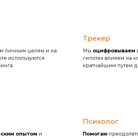
Трекер
м личным целям и на
Мы
оцифровываем
оте используются
гипотез влияем на к
чинга
кратчайшим путем д
3
Психолог
еским опытом
и
Помогаю
преодолет