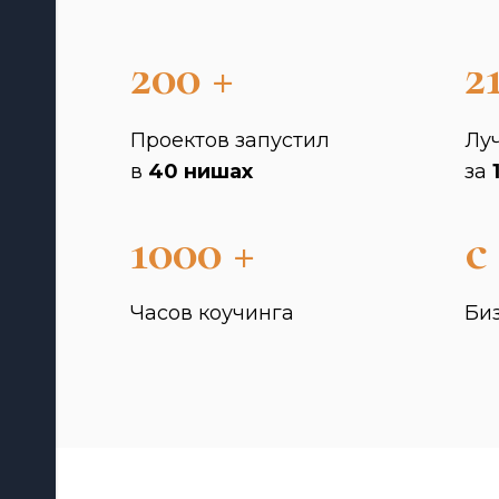
200 +
2
рс
н-
Проектов запустил
Лу
в
40 нишах
за
1000 +
c
Часов коучинга
Би