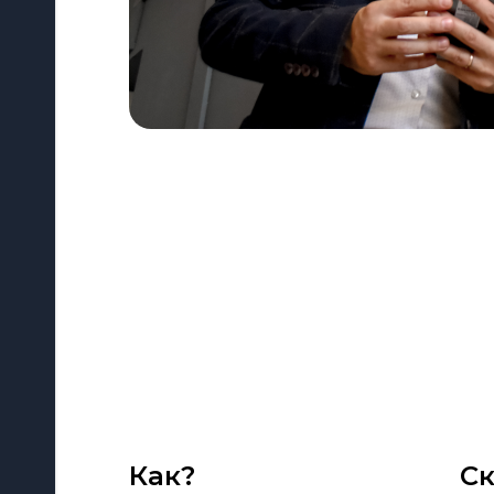
Как?
Ск