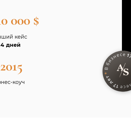
10 000 $
чший кейс
14 дней
 2015
знес-коуч