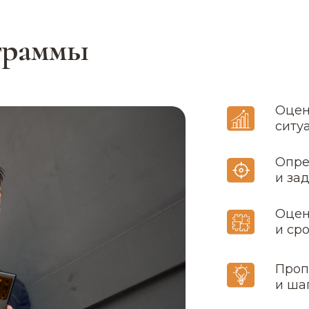
граммы
Оцен
ситу
Опре
и за
Оцен
и ср
Проп
и ша