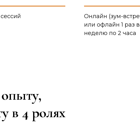
 сессий
Онлайн (зум-встре
или офлайн 1 раз в
неделю по 2 часа
 опыту,
у в 4 ролях