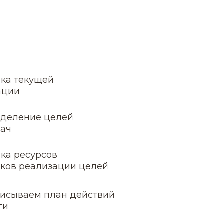
ка текущей
ации
деление целей
дач
ка ресурсов
оков реализации целей
исываем план действий
ги