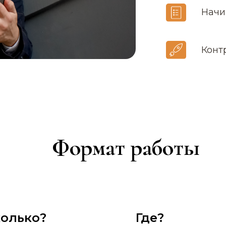
Начи
Конт
Формат работы
олько?
Где?