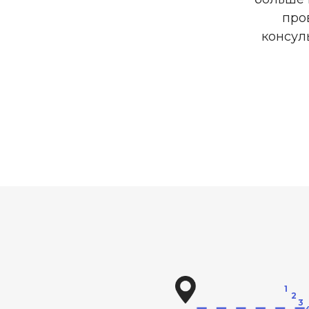
про
консул
1
2
3